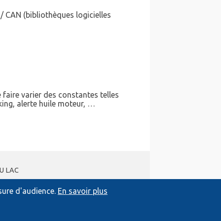
/ CAN (bibliothèques logicielles
faire varier des constantes telles
king, alerte huile moteur, …
DU LAC
esure d'audience.
En savoir plus