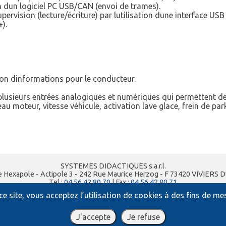
on dun logiciel PC USB/CAN (envoi de trames).
rvision (lecture/écriture) par lutilisation dune interface USB 
).
ion dinformations pour le conducteur.
lusieurs entrées analogiques et numériques qui permettent de 
u moteur, vitesse véhicule, activation lave glace, frein de par
SYSTEMES DIDACTIQUES s.a.r.l.
e Hexapole - Actipole 3 - 242 Rue Maurice Herzog - F 73420 VIVIERS 
Tel :
04 56 42 80 70
| Fax :
04 56 42 80 71
xavier.granjon@systemes-didactiques.fr
e site, vous acceptez l’utilisation de cookies à des fins de m
systemes-didactiques.fr
Conditions Générales de Vente
-
Mentions Légales
J'accepte
Je refuse