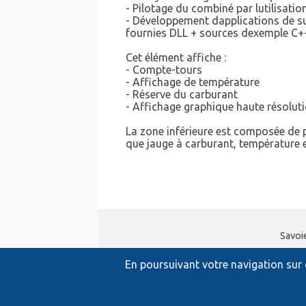
- Pilotage du combiné par lutilisati
- Développement dapplications de supe
fournies DLL + sources dexemple C++
Cet élément affiche :
- Compte-tours
- Affichage de température
- Réserve du carburant
- Affichage graphique haute résolut
La zone inférieure est composée de p
que jauge à carburant, température ea
Savoi
En poursuivant votre navigation sur c