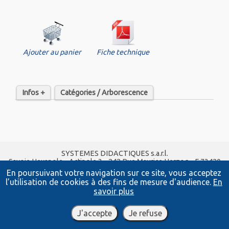
Ajouter au panier
Fiche technique
Infos +
Catégories / Arborescence
SYSTEMES DIDACTIQUES s.a.r.l.
Savoie Hexapole - Actipole 3 - 242 Rue Maurice Herzog - F 73420
VIVIERS DU LAC
En poursuivant votre navigation sur ce site, vous acceptez
Tel :
04 56 42 80 70
| Fax :
04 56 42 80 71
l’utilisation de cookies à des fins de mesure d'audience.
En
xavier.granjon@systemes-didactiques.fr
savoir plus
systemes-didactiques.fr
Conditions Générales de Vente
-
Mentions Légales
J'accepte
Je refuse