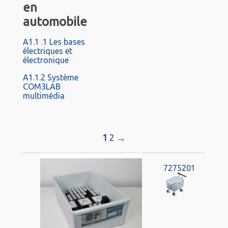
en
automobile
A1.1 .1 Les bases
électriques et
électronique
A1.1.2 Système
COM3LAB
multimédia
1
2
→
7275201