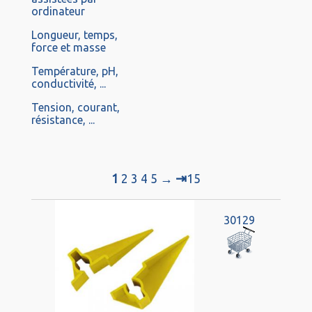
ordinateur
Longueur, temps,
force et masse
Température, pH,
conductivité, ...
Tension, courant,
résistance, ...
⇥
1
2
3
4
5
→
15
30129