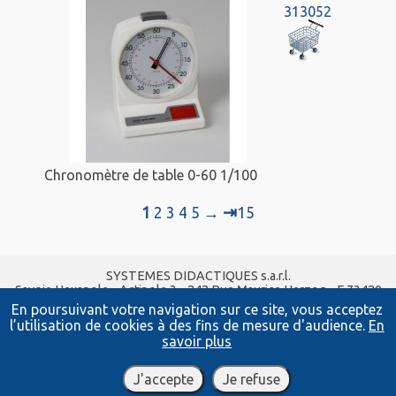
313052
Chronomètre de table 0-60 1/100
⇥
1
2
3
4
5
→
15
SYSTEMES DIDACTIQUES s.a.r.l.
Savoie Hexapole - Actipole 3 - 242 Rue Maurice Herzog - F 73420
VIVIERS DU LAC
En poursuivant votre navigation sur ce site, vous acceptez
Tel :
04 56 42 80 70
| Fax :
04 56 42 80 71
l’utilisation de cookies à des fins de mesure d'audience.
En
xavier.granjon@systemes-didactiques.fr
savoir plus
systemes-didactiques.fr
Conditions Générales de Vente
-
Mentions Légales
J'accepte
Je refuse