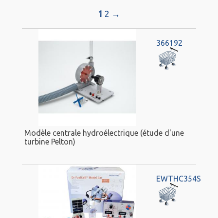
1
2
→
366192
Modèle centrale hydroélectrique (étude d'une
turbine Pelton)
EWTHC354S