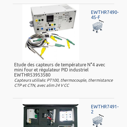
EWTHR7490-
4S-F
Etude des capteurs de température N°4 avec
mini four et régulateur PID industriel
EWTHR53953580
Capteurs utilisés: PT100, thermocouple, thermistance
CTP et CTN, avec alim 24 V CC
EWTHR7491-
2