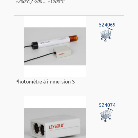
+200°C / -200 ... +1200°C
524069
Photomètre à immersion S
524074