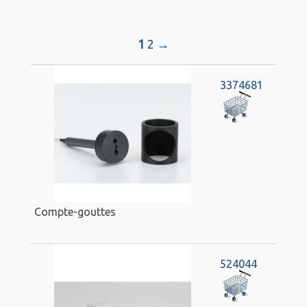
1
2
→
3374681
Compte-gouttes
524044