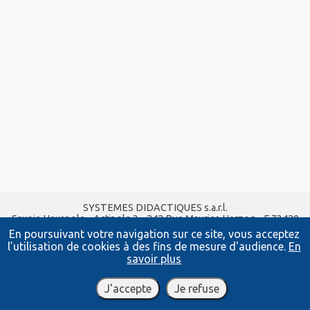
SYSTEMES DIDACTIQUES s.a.r.l.
Savoie Hexapole - Actipole 3 - 242 Rue Maurice Herzog - F 73420
VIVIERS DU LAC
En poursuivant votre navigation sur ce site, vous acceptez
Tel :
04 56 42 80 70
| Fax :
04 56 42 80 71
l’utilisation de cookies à des fins de mesure d'audience.
En
xavier.granjon@systemes-didactiques.fr
savoir plus
systemes-didactiques.fr
Conditions Générales de Vente
-
Mentions Légales
J'accepte
Je refuse