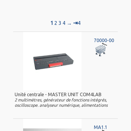
⇥
1
2
3
4
→
4
70000-00
Unité centrale - MASTER UNIT COM4LAB
2 multimètres, générateur de fonctions intégrés,
oscilloscope. analyseur numérique, alimentations
MA1.1