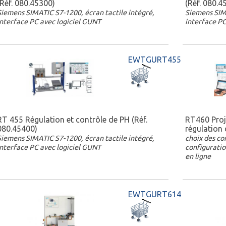
(Réf. 080.45300)
(Réf. 080.4
Siemens SIMATIC S7-1200, écran tactile intégré,
Siemens SIMA
interface PC avec logiciel GUNT
interface PC
EWTGURT455
RT 455 Régulation et contrôle de PH (Réf.
RT460 Proj
080.45400)
régulation 
Siemens SIMATIC S7-1200, écran tactile intégré,
choix des c
interface PC avec logiciel GUNT
configuratio
en ligne
EWTGURT614