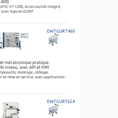
5400)
TIC S7-1200, écran tactile intégré,
 avec logiciel GUNT
EWTGURT460
et mécatronique pratique:
de niveau, avec API et IHM
omposants, montage, câblage,
n et mise en service, avec applications
EWTGURT624