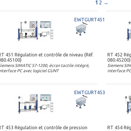
1
2
→
EWTGURT451
RT 451 Régulation et contrôle de niveau (Réf.
RT 452 Régu
080.45100)
080.45200)
Siemens SIMATIC S7-1200, écran tactile intégré,
Siemens SIMA
interface PC avec logiciel GUNT
interface PC
EWTGURT453
RT 453 Régulation et contrôle de pression
RT 454 Rég