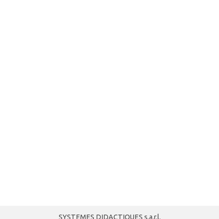
SYSTEMES DIDACTIQUES s.a.r.l.