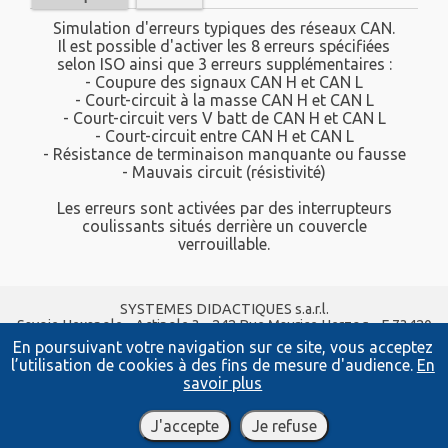
Simulation d'erreurs typiques des réseaux CAN.
Il est possible d'activer les 8 erreurs spécifiées
selon ISO ainsi que 3 erreurs supplémentaires :
- Coupure des signaux CAN H et CAN L
- Court-circuit à la masse CAN H et CAN L
- Court-circuit vers V batt de CAN H et CAN L
- Court-circuit entre CAN H et CAN L
- Résistance de terminaison manquante ou fausse
- Mauvais circuit (résistivité)
Les erreurs sont activées par des interrupteurs
coulissants situés derrière un couvercle
verrouillable.
SYSTEMES DIDACTIQUES s.a.r.l.
Savoie Hexapole - Actipole 3 - 242 Rue Maurice Herzog - F 73420
VIVIERS DU LAC
En poursuivant votre navigation sur ce site, vous acceptez
Tel :
04 56 42 80 70
| Fax :
04 56 42 80 71
l’utilisation de cookies à des fins de mesure d'audience.
En
xavier.granjon@systemes-didactiques.fr
savoir plus
systemes-didactiques.fr
Conditions Générales de Vente
-
Mentions Légales
J'accepte
Je refuse