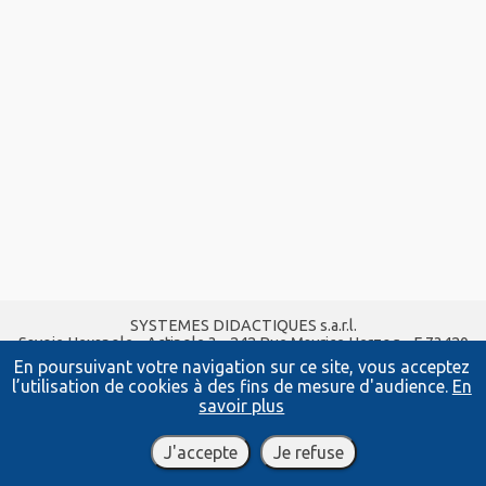
SYSTEMES DIDACTIQUES s.a.r.l.
Savoie Hexapole - Actipole 3 - 242 Rue Maurice Herzog - F 73420
VIVIERS DU LAC
En poursuivant votre navigation sur ce site, vous acceptez
Tel :
04 56 42 80 70
| Fax :
04 56 42 80 71
l’utilisation de cookies à des fins de mesure d'audience.
En
xavier.granjon@systemes-didactiques.fr
savoir plus
systemes-didactiques.fr
Conditions Générales de Vente
-
Mentions Légales
J'accepte
Je refuse