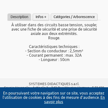
Description
Infos +
Catégories / Arborescence
À utiliser dans des circuits basse tension, souple;
avec une fiche de sécurité et une prise de sécurité
axiale aux deux extrémités.
Rouge.
Caractéristiques techniques :
- Section du conducteur : 2,5mm²
- Courant permanent : max. 32A
- Longueur : 50cm
SYSTEMES DIDACTIQUES s.a.r.l.
Savoie Hexapole - Actipole 3 - 242 Rue Maurice Herzog - F 73420
VIVIERS DU LAC
En poursuivant votre navigation sur ce site, vous acceptez
Tel :
04 56 42 80 70
| Fax :
04 56 42 80 71
l’utilisation de cookies à des fins de mesure d'audience.
En
xavier.granjon@systemes-didactiques.fr
savoir plus
systemes-didactiques.fr
Conditions Générales de Vente
-
Mentions Légales