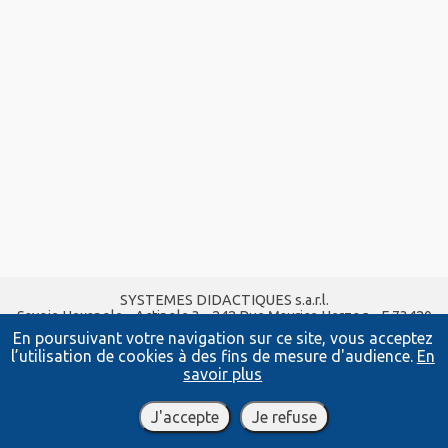
SYSTEMES DIDACTIQUES s.a.r.l.
Savoie Hexapole - Actipole 3 - 242 Rue Maurice Herzog - F 73420
VIVIERS DU LAC
En poursuivant votre navigation sur ce site, vous acceptez
Tel :
04 56 42 80 70
| Fax :
04 56 42 80 71
l’utilisation de cookies à des fins de mesure d'audience.
En
xavier.granjon@systemes-didactiques.fr
savoir plus
systemes-didactiques.fr
Conditions Générales de Vente
-
Mentions Légales
J'accepte
Je refuse