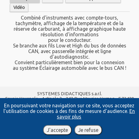
Vidéo
Combiné d'instruments avec compte-tours,
tachymètre, affichage de la température et de la
réserve de carburant, à affichage graphique haute
résolution d'informations
pour le conducteur.
Se branche aux fils Low et High du bus de données
CAN, avec passerelle intégrée et ligne
d'autodiagnostic.
Convient particulièrement bien pour la connexion
au système Éclairage automobile avec le bus CAN !
SYSTEMES DIDACTIQUES s.a.r.l.
Savoie Hexapole - Actipole 3 - 242 Rue Maurice Herzog - F 73420
VIVIERS DU LAC
En poursuivant votre navigation sur ce site, vous acceptez
Tel :
04 56 42 80 70
| Fax :
04 56 42 80 71
l’utilisation de cookies à des fins de mesure d'audience.
En
xavier.granjon@systemes-didactiques.fr
savoir plus
systemes-didactiques.fr
Conditions Générales de Vente
-
Mentions Légales
J'accepte
Je refuse