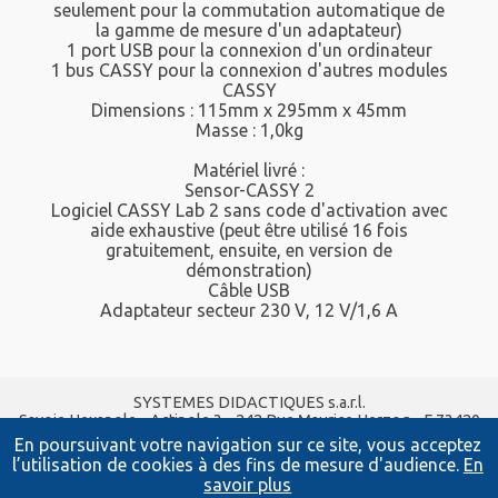
seulement pour la commutation automatique de
la gamme de mesure d'un adaptateur)
1 port USB pour la connexion d'un ordinateur
1 bus CASSY pour la connexion d'autres modules
CASSY
Dimensions : 115mm x 295mm x 45mm
Masse : 1,0kg
Matériel livré :
Sensor-CASSY 2
Logiciel CASSY Lab 2 sans code d'activation avec
aide exhaustive (peut être utilisé 16 fois
gratuitement, ensuite, en version de
démonstration)
Câble USB
Adaptateur secteur 230 V, 12 V/1,6 A
SYSTEMES DIDACTIQUES s.a.r.l.
Savoie Hexapole - Actipole 3 - 242 Rue Maurice Herzog - F 73420
VIVIERS DU LAC
En poursuivant votre navigation sur ce site, vous acceptez
Tel :
04 56 42 80 70
| Fax :
04 56 42 80 71
l’utilisation de cookies à des fins de mesure d'audience.
En
xavier.granjon@systemes-didactiques.fr
savoir plus
systemes-didactiques.fr