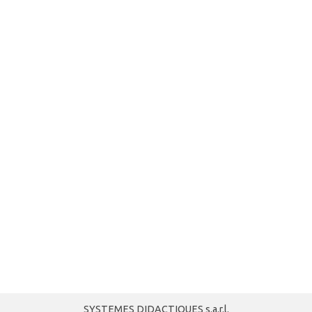
SYSTEMES DIDACTIQUES s.a.r.l.