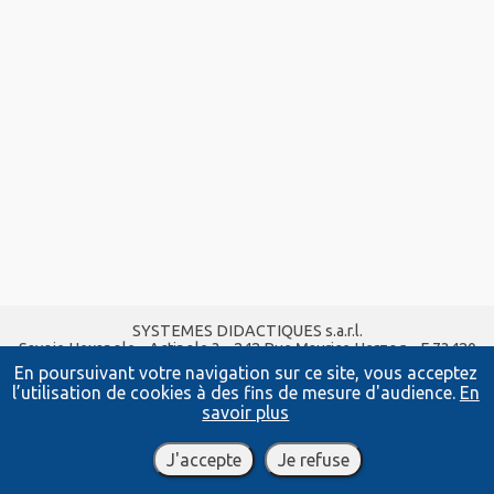
SYSTEMES DIDACTIQUES s.a.r.l.
Savoie Hexapole - Actipole 3 - 242 Rue Maurice Herzog - F 73420
VIVIERS DU LAC
En poursuivant votre navigation sur ce site, vous acceptez
Tel :
04 56 42 80 70
| Fax :
04 56 42 80 71
l’utilisation de cookies à des fins de mesure d'audience.
En
xavier.granjon@systemes-didactiques.fr
savoir plus
systemes-didactiques.fr
Conditions Générales de Vente
-
Mentions Légales
J'accepte
Je refuse