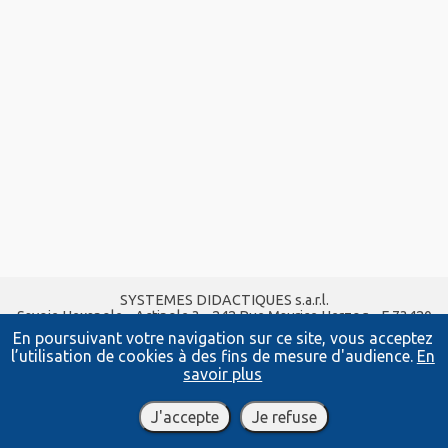
SYSTEMES DIDACTIQUES s.a.r.l.
Savoie Hexapole - Actipole 3 - 242 Rue Maurice Herzog - F 73420
VIVIERS DU LAC
En poursuivant votre navigation sur ce site, vous acceptez
Tel :
04 56 42 80 70
| Fax :
04 56 42 80 71
l’utilisation de cookies à des fins de mesure d'audience.
En
xavier.granjon@systemes-didactiques.fr
savoir plus
systemes-didactiques.fr
Conditions Générales de Vente
-
Mentions Légales
J'accepte
Je refuse