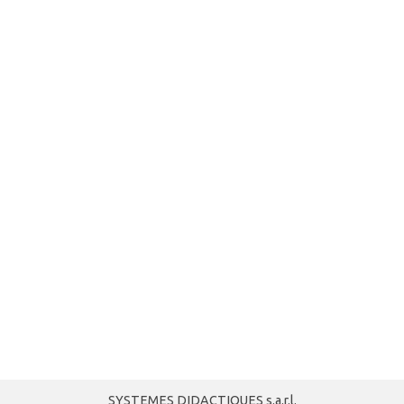
SYSTEMES DIDACTIQUES s.a.r.l.