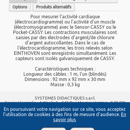
Options
Produits alternatifs
Pour mesurer l'activité cardiaque
(électrocardiogramme) ou l'activité d'un muscle
(électromyogramme) avec le Sensor-CASSY ou le
Pocket-CASSY. Les contractions musculaires sont
saisies par des électrodes d'argent/de chlorure
d'argent autocollantes. Dans le cas de
l'électrocardiogramme, les trois relevés selon
EINTHOVEN sont enregistrés simultanément. Les
capteurs sont isolés galvaniquement de CASSY.
Caractéristiques techniques :
Longueur des câbles : 1 m, l'un (blindés)
Dimensions : 92 mm x 92 mm x 30 mm
Masse : 0,3 kg
SYSTEMES DIDACTIQUES s.a.r.l.
Savoie Hexapole - Actipole 3 - 242 Rue Maurice Herzog - F 73420
VIVIERS DU LAC
En poursuivant votre navigation sur ce site, vous acceptez
Tel :
04 56 42 80 70
| Fax :
04 56 42 80 71
l’utilisation de cookies à des fins de mesure d'audience.
En
xavier.granjon@systemes-didactiques.fr
savoir plus
systemes-didactiques.fr
Conditions Générales de Vente
-
Mentions Légales