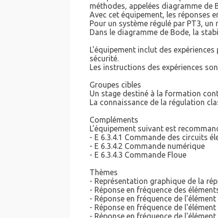
méthodes, appelées diagramme de B
Avec cet équipement, les réponses en
Pour un système régulé par PT3, un 
Dans le diagramme de Bode, la stabil
L'équipement inclut des expériences 
sécurité.
Les instructions des expériences so
Groupes cibles
Un stage destiné à la formation cont
La connaissance de la régulation cla
Compléments
L'équipement suivant est recomman
- E 6.3.4.1 Commande des circuits é
- E 6.3.4.2 Commande numérique
- E 6.3.4.3 Commande Floue
Thèmes
- Représentation graphique de la rép
- Réponse en fréquence des éléments 
- Réponse en fréquence de l'élément
- Réponse en fréquence de l'élémen
- Réponse en fréquence de l'élément 