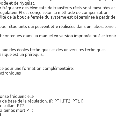
ode et de Nyquist.
 fréquence des éléments de transferts réels sont mesurées et 
régulateur PI est conçu selon la méthode de compensation.
ité de la boucle fermée du système est déterminée à partir de 
pour étudiants qui peuvent être réalisées dans un laboratoire 
nt contenues dans un manuel en version imprimée ou électroni
inue des écoles techniques et des universités techniques.
ssique est un prérequis.
dé pour une formation complémentaire:
lectroniques
onse fréquencielle
de base de la régulation, (P, PT1,PT2, PTt, I)
 oscillant PT2
t à temps mort PTt
I