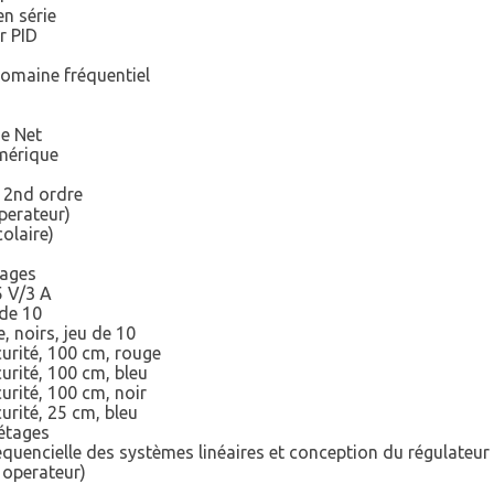
en série
r PID
domaine fréquentiel
e Net
mérique
 2nd ordre
perateur)
olaire)
tages
5 V/3 A
 de 10
, noirs, jeu de 10
urité, 100 cm, rouge
urité, 100 cm, bleu
urité, 100 cm, noir
urité, 25 cm, bleu
 étages
équencielle des systèmes linéaires et conception du régulateur
 operateur)