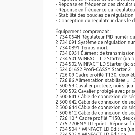
- Réponse en fréquence des circuits 
- Réponse en fréquence du régulateu
- Stabilité des boucles de régulation
- Conception du régulateur dans le 
Équipement comprenant :
1 734 064N Régulateur PID numériqu
2 734 091 Système de régulation nu
1 734 0891 Temps mort
1 734 0951 Élément de transmission
1 734 501 WINFACT LD Starter (un o
1 734 502 WINFACT LD Starter (lic-sc
1 524 016S2 Profi-CASSY Starter 2
1 726 09 Cadre profilé T130, deux é
1 726 86 Alimentation stabilisée ± 1
1 500 59 Cavalier protégé, noirs, jeu
1 500 592 Cavalier protégé avec prise
2 500 641 Câble de connexion de séc
2 500 642 Câble de connexion de séc
2 500 644 Câble de connexion de séc
1 500 612 Câble de connexion de séc
1 726 10 * Cadre profilé T150, deux
1 775 720EN * LIT-print : Réponse fr
1 734 504 * WINFACT LD Edition (un
1 734 505 * WINFACT LD Edition