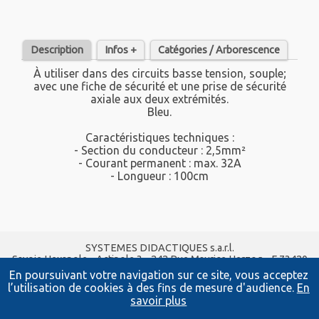
Description
Infos +
Catégories / Arborescence
À utiliser dans des circuits basse tension, souple;
avec une fiche de sécurité et une prise de sécurité
axiale aux deux extrémités.
Bleu.
Caractéristiques techniques :
- Section du conducteur : 2,5mm²
- Courant permanent : max. 32A
- Longueur : 100cm
SYSTEMES DIDACTIQUES s.a.r.l.
Savoie Hexapole - Actipole 3 - 242 Rue Maurice Herzog - F 73420
VIVIERS DU LAC
En poursuivant votre navigation sur ce site, vous acceptez
Tel :
04 56 42 80 70
| Fax :
04 56 42 80 71
l’utilisation de cookies à des fins de mesure d'audience.
En
xavier.granjon@systemes-didactiques.fr
savoir plus
systemes-didactiques.fr
Conditions Générales de Vente
-
Mentions Légales