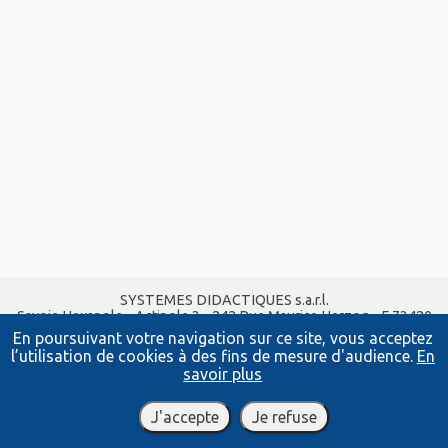
SYSTEMES DIDACTIQUES s.a.r.l.
Savoie Hexapole - Actipole 3 - 242 Rue Maurice Herzog - F 73420
VIVIERS DU LAC
En poursuivant votre navigation sur ce site, vous acceptez
Tel :
04 56 42 80 70
| Fax :
04 56 42 80 71
l’utilisation de cookies à des fins de mesure d'audience.
En
xavier.granjon@systemes-didactiques.fr
savoir plus
systemes-didactiques.fr
Conditions Générales de Vente
-
Mentions Légales
J'accepte
Je refuse