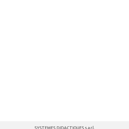
SYSTEMES DIDACTIQUES s.a.r.l.