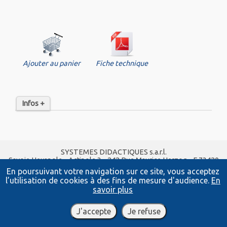
Ajouter au panier
Fiche technique
Infos +
SYSTEMES DIDACTIQUES s.a.r.l.
Savoie Hexapole - Actipole 3 - 242 Rue Maurice Herzog - F 73420
VIVIERS DU LAC
En poursuivant votre navigation sur ce site, vous acceptez
Tel :
04 56 42 80 70
| Fax :
04 56 42 80 71
l’utilisation de cookies à des fins de mesure d'audience.
En
xavier.granjon@systemes-didactiques.fr
savoir plus
systemes-didactiques.fr
Conditions Générales de Vente
-
Mentions Légales
J'accepte
Je refuse