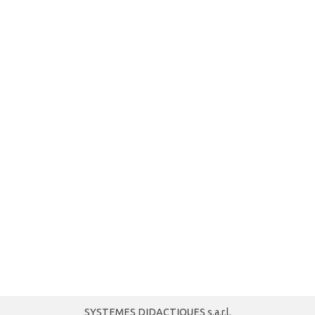
SYSTEMES DIDACTIQUES s.a.r.l.