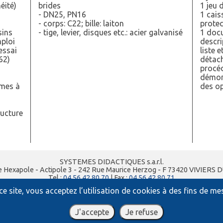
éité)
brides
1 jeu 
- DN25, PN16
1 cais
- corps: C22; bille: laiton
protec
sins
- tige, levier, disques etc.: acier galvanisé
1 docu
mploi
descri
essai
liste 
62)
détach
procé
démon
rmes à
des op
ructure
SYSTEMES DIDACTIQUES s.a.r.l.
e Hexapole - Actipole 3 - 242 Rue Maurice Herzog - F 73420 VIVIERS 
Tel :
04 56 42 80 70
| Fax :
04 56 42 80 71
xavier.granjon@systemes-didactiques.fr
e site, vous acceptez l’utilisation de cookies à des fins de m
systemes-didactiques.fr
Conditions Générales de Vente
-
Mentions Légales
J'accepte
Je refuse