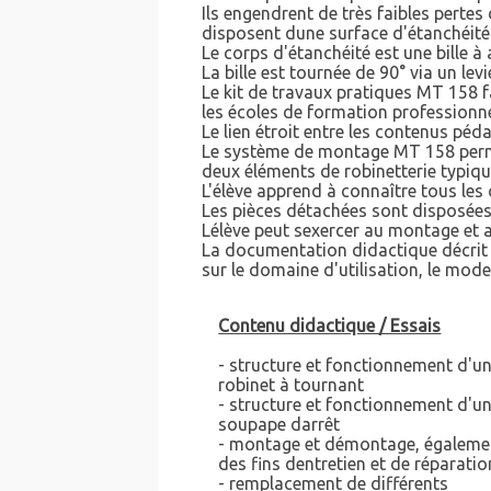
Ils engendrent de très faibles perte
disposent dune surface d'étanchéité
Le corps d'étanchéité est une bille 
La bille est tournée de 90° via un lev
Le kit de travaux pratiques MT 158 f
les écoles de formation professionnel
Le lien étroit entre les contenus péd
Le système de montage MT 158 per
deux éléments de robinetterie typiqu
L'élève apprend à connaître tous le
Les pièces détachées sont disposées 
Lélève peut sexercer au montage et 
La documentation didactique décrit d
sur le domaine d'utilisation, le mod
Contenu didactique / Essais
- structure et fonctionnement d'u
robinet à tournant
- structure et fonctionnement d'u
soupape darrêt
- montage et démontage, égaleme
des fins dentretien et de réparatio
- remplacement de différents