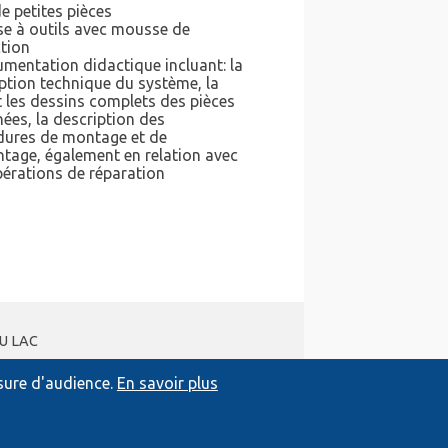
de petites pièces
se à outils avec mousse de
tion
mentation didactique incluant: la
ption technique du système, la
et les dessins complets des pièces
ées, la description des
dures de montage et de
tage, également en relation avec
érations de réparation
DU LAC
esure d'audience.
En savoir plus