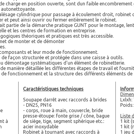
s de charge en position ouverte, sont dun faible encombrement 
 autonettoyante.
à alésage cylindrique pour passage à écoulement droit, robinet
ier et peut ainsi ouvrir ou fermer entièrement le robinet.
ait partie de la démarche pratique GUNT pour le montage, lent
le et les centres de formation en entreprise.
agogiques théoriques et pratiques est très accessible.
met de monter et de démonter
es.
s composants et leur mode de fonctionnement.
de façon structurée et protégée dans une caisse à outils.
au démontage systématiques d'un élément de robinetterie.
e manière détaillée les différentes étapes de travail et four
e de fonctionnement et la structure des différents éléments de 
Caractéristiques techniques
Inform
Dimen
n
Soupape darrêt avec raccords à brides
Lxlxh
- DN25, PN16
Poids:
ne
- corps, roue à main, couvercle, bride
presse-étoupe: fonte grise / cône, bague
Liste 
nt à
de siège, tige, segment sphérique etc.:
1 kit 
n
acier inoxydable
1 kit 
Robinet à tournant avec raccords à
1 jeu 