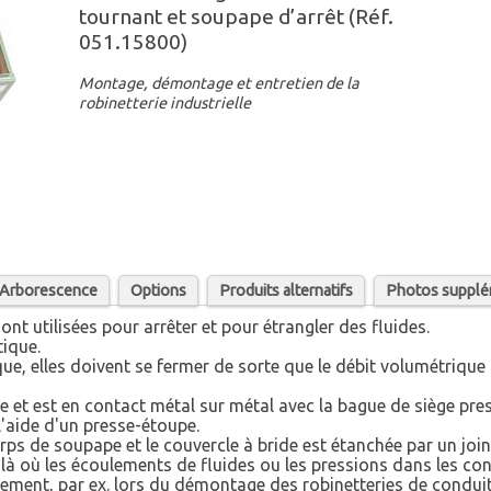
tournant et soupape d’arrêt (Réf.
051.15800)
Montage, démontage et entretien de la
robinetterie industrielle
/ Arborescence
Options
Produits alternatifs
Photos supplé
ont utilisées pour arrêter et pour étrangler des fluides.
tique.
sque, elles doivent se fermer de sorte que le débit volumétrique
e et est en contact métal sur métal avec la bague de siège pr
 l'aide d'un presse-étoupe.
rps de soupape et le couvercle à bride est étanchée par un joint
s là où les écoulements de fluides ou les pressions dans les c
ment, par ex. lors du démontage des robinetteries de conduit