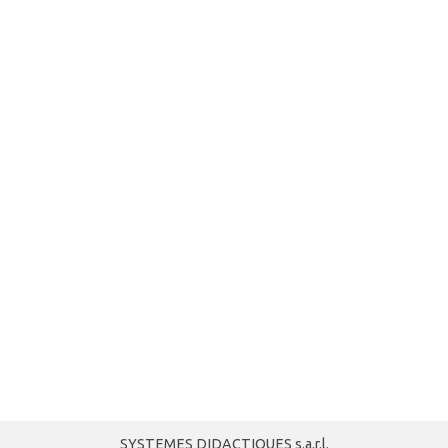
SYSTEMES DIDACTIQUES s.a.r.l.