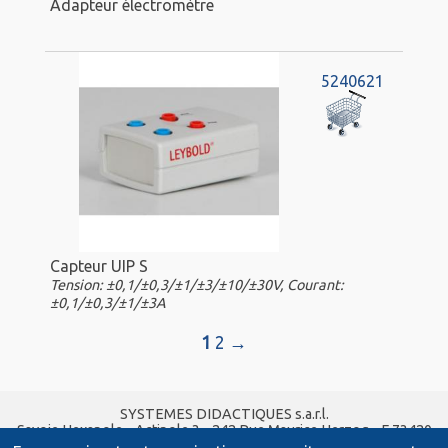
Adapteur électromètre
5240621
Capteur UIP S
Tension: ±0,1/±0,3/±1/±3/±10/±30V, Courant:
±0,1/±0,3/±1/±3A
1
2
→
SYSTEMES DIDACTIQUES s.a.r.l.
Savoie Hexapole - Actipole 3 - 242 Rue Maurice Herzog - F 73420
VIVIERS DU LAC