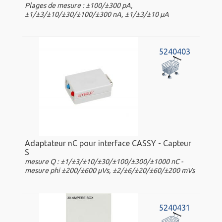
Plages de mesure : ±100/±300 pA,
±1/±3/±10/±30/±100/±300 nA, ±1/±3/±10 µA
5240403
Adaptateur nC pour interface CASSY - Capteur
S
mesure Q : ±1/±3/±10/±30/±100/±300/±1000 nC -
mesure phi ±200/±600 µVs, ±2/±6/±20/±60/±200 mVs
5240431