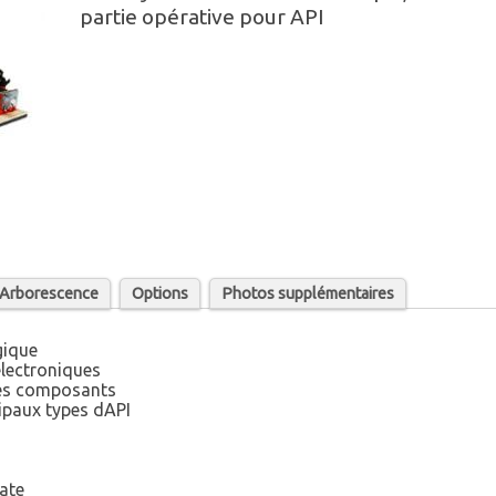
partie opérative pour API
/ Arborescence
Options
Photos supplémentaires
gique
électroniques
des composants
cipaux types dAPI
ate