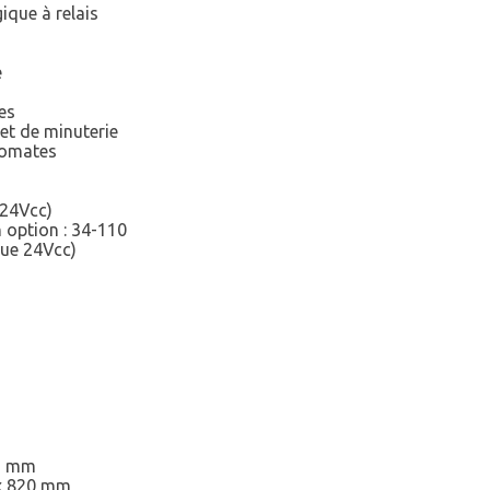
ique à relais
e
nes
et de minuterie
utomates
 24Vcc)
 option : 34-110
que 24Vcc)
25 mm
 x 820 mm