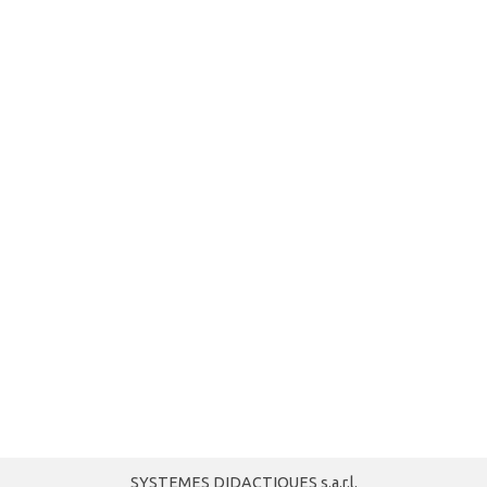
SYSTEMES DIDACTIQUES s.a.r.l.