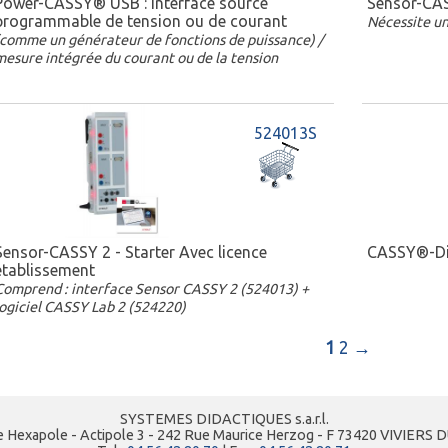
Power-CASSY® USB : Interface source
Sensor-CAS
programmable de tension ou de courant
Nécessite un
(comme un générateur de fonctions de puissance) /
mesure intégrée du courant ou de la tension
524013S
Sensor-CASSY 2 - Starter Avec licence
CASSY®-Di
établissement
Comprend : interface Sensor CASSY 2 (524013) +
logiciel CASSY Lab 2 (524220)
1
2
→
SYSTEMES DIDACTIQUES s.a.r.l.
e Hexapole - Actipole 3 - 242 Rue Maurice Herzog - F 73420 VIVIERS 