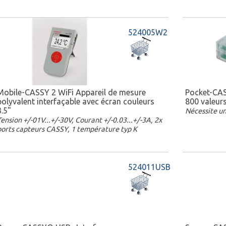
524005W2
Mobile-CASSY 2 WiFi Appareil de mesure
Pocket-CAS
polyvalent interfaçable avec écran couleurs
800 valeur
3.5"
Nécessite un
Tension +/-01V...+/-30V, Courant +/-0.03...+/-3A, 2x
ports capteurs CASSY, 1 température typ K
524011USB