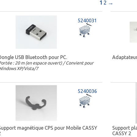
1
2
→
5240031
Dongle USB Bluetooth pour PC.
Adaptateur
Portée : 20 m (en espace ouvert) / Convient pour
Windows XP/Vista/7
5240036
Support magnétique CPS pour Mobile CASSY
Support pl
2
CASSY 2