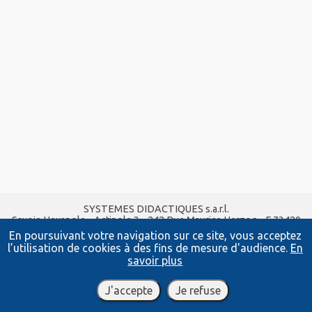
SYSTEMES DIDACTIQUES s.a.r.l.
Savoie Hexapole - Actipole 3 - 242 Rue Maurice Herzog - F 73420
VIVIERS DU LAC
En poursuivant votre navigation sur ce site, vous acceptez
Tel :
04 56 42 80 70
| Fax :
04 56 42 80 71
l’utilisation de cookies à des fins de mesure d'audience.
En
xavier.granjon@systemes-didactiques.fr
savoir plus
systemes-didactiques.fr
Conditions Générales de Vente
-
Mentions Légales
J'accepte
Je refuse