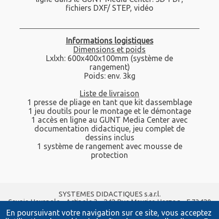
fichiers DXF/ STEP, vidéo
Informations logistiques
Dimensions et poids
Lxlxh: 600x400x100mm (système de
rangement)
Poids: env. 3kg
Liste de livraison
1 presse de pliage en tant que kit dassemblage
1 jeu doutils pour le montage et le démontage
1 accès en ligne au GUNT Media Center avec
documentation didactique, jeu complet de
dessins inclus
1 système de rangement avec mousse de
protection
SYSTEMES DIDACTIQUES s.a.r.l.
Savoie Hexapole - Actipole 3 - 242 Rue Maurice Herzog - F 73420
VIVIERS DU LAC
En poursuivant votre navigation sur ce site, vous acceptez
Tel :
04 56 42 80 70
| Fax :
04 56 42 80 71