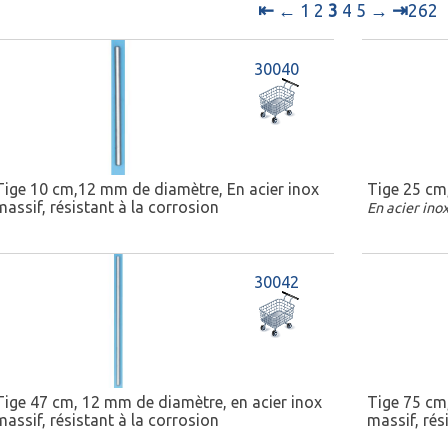
⇤
⇥
←
1
2
3
4
5
→
262
30040
Tige 10 cm,12 mm de diamètre, En acier inox
Tige 25 cm
massif, résistant à la corrosion
En acier inox
30042
Tige 47 cm, 12 mm de diamètre, en acier inox
Tige 75 cm
massif, résistant à la corrosion
massif, rés