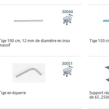
30044
Tige 100 cm, 12 mm de diamètre en inox
Tige 150 c
massif
30051
Tige en équerre
Support rég
de 65...250