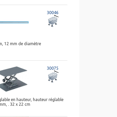
30046
m, 12 mm de diamètre
30075
lable en hauteur, hauteur réglable
mm, . 32 x 22 cm