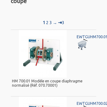
coupe
⇥
1
2
3
→
3
EWTGUHM700.0
HM 700.01 Modèle en coupe diaphragme
normalisé (Réf. 070.70001)
EWTGUHM700.0