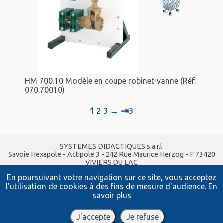
HM 700.10 Modèle en coupe robinet-vanne (Réf.
070.70010)
⇥
1
2
3
→
3
SYSTEMES DIDACTIQUES s.a.r.l.
Savoie Hexapole - Actipole 3 - 242 Rue Maurice Herzog - F 73420
VIVIERS DU LAC
Tel :
04 56 42 80 70
| Fax :
04 56 42 80 71
En poursuivant votre navigation sur ce site, vous acceptez
xavier.granjon@systemes-didactiques.fr
l’utilisation de cookies à des fins de mesure d'audience.
En
systemes-didactiques.fr
Conditions Générales de Vente
-
Mentions Légales
savoir plus
J'accepte
Je refuse