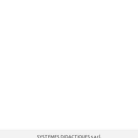
SYSTEMES DIDACTIQUES s.a.r.l.