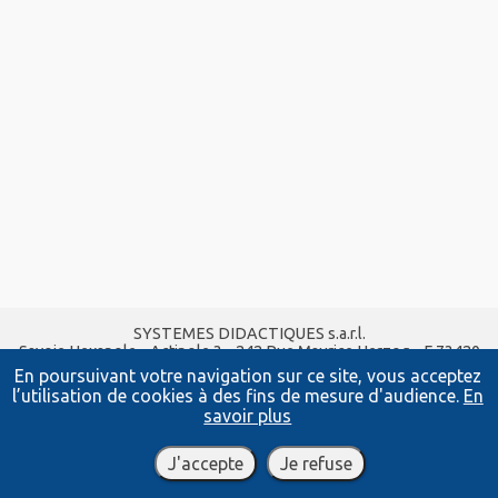
SYSTEMES DIDACTIQUES s.a.r.l.
Savoie Hexapole - Actipole 3 - 242 Rue Maurice Herzog - F 73420
VIVIERS DU LAC
En poursuivant votre navigation sur ce site, vous acceptez
Tel :
04 56 42 80 70
| Fax :
04 56 42 80 71
l’utilisation de cookies à des fins de mesure d'audience.
En
xavier.granjon@systemes-didactiques.fr
savoir plus
systemes-didactiques.fr
Conditions Générales de Vente
-
Mentions Légales
J'accepte
Je refuse