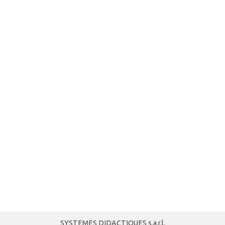
SYSTEMES DIDACTIQUES s.a.r.l.