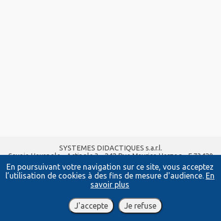
SYSTEMES DIDACTIQUES s.a.r.l.
Savoie Hexapole - Actipole 3 - 242 Rue Maurice Herzog - F 73420
VIVIERS DU LAC
En poursuivant votre navigation sur ce site, vous acceptez
Tel :
04 56 42 80 70
| Fax :
04 56 42 80 71
l’utilisation de cookies à des fins de mesure d'audience.
En
xavier.granjon@systemes-didactiques.fr
savoir plus
systemes-didactiques.fr
Conditions Générales de Vente
-
Mentions Légales
J'accepte
Je refuse