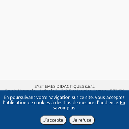
SYSTEMES DIDACTIQUES s.a.r.l.
Savoie Hexapole - Actipole 3 - 242 Rue Maurice Herzog - F 73420
VIVIERS DU LAC
En poursuivant votre navigation sur ce site, vous acceptez
Tel :
04 56 42 80 70
| Fax :
04 56 42 80 71
l’utilisation de cookies à des fins de mesure d'audience.
En
xavier.granjon@systemes-didactiques.fr
savoir plus
systemes-didactiques.fr
Conditions Générales de Vente
-
Mentions Légales
J'accepte
Je refuse