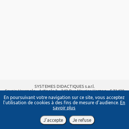
SYSTEMES DIDACTIQUES s.a.r.l.
Savoie Hexapole - Actipole 3 - 242 Rue Maurice Herzog - F 73420
VIVIERS DU LAC
En poursuivant votre navigation sur ce site, vous acceptez
Tel :
04 56 42 80 70
| Fax :
04 56 42 80 71
l’utilisation de cookies à des fins de mesure d'audience.
En
xavier.granjon@systemes-didactiques.fr
savoir plus
systemes-didactiques.fr
Conditions Générales de Vente
-
Mentions Légales
J'accepte
Je refuse