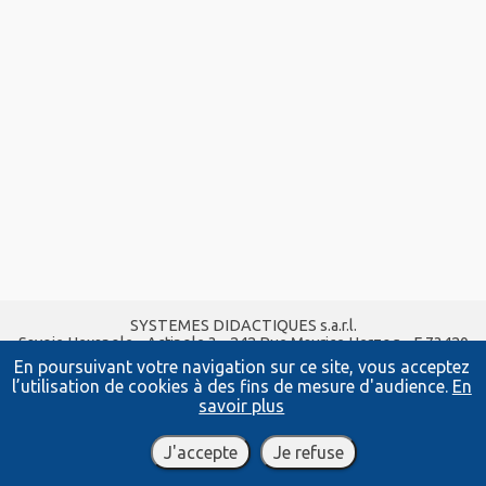
SYSTEMES DIDACTIQUES s.a.r.l.
Savoie Hexapole - Actipole 3 - 242 Rue Maurice Herzog - F 73420
VIVIERS DU LAC
En poursuivant votre navigation sur ce site, vous acceptez
Tel :
04 56 42 80 70
| Fax :
04 56 42 80 71
l’utilisation de cookies à des fins de mesure d'audience.
En
xavier.granjon@systemes-didactiques.fr
savoir plus
systemes-didactiques.fr
Conditions Générales de Vente
-
Mentions Légales
J'accepte
Je refuse