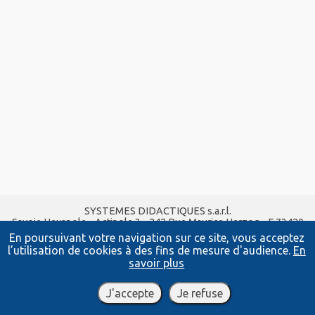
SYSTEMES DIDACTIQUES s.a.r.l.
Savoie Hexapole - Actipole 3 - 242 Rue Maurice Herzog - F 73420
VIVIERS DU LAC
En poursuivant votre navigation sur ce site, vous acceptez
Tel :
04 56 42 80 70
| Fax :
04 56 42 80 71
l’utilisation de cookies à des fins de mesure d'audience.
En
xavier.granjon@systemes-didactiques.fr
savoir plus
systemes-didactiques.fr
Conditions Générales de Vente
-
Mentions Légales
J'accepte
Je refuse