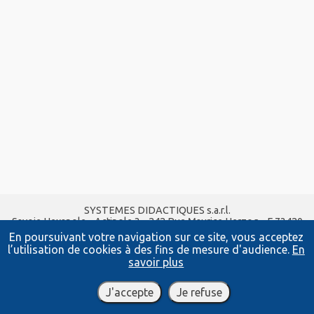
SYSTEMES DIDACTIQUES s.a.r.l.
Savoie Hexapole - Actipole 3 - 242 Rue Maurice Herzog - F 73420
VIVIERS DU LAC
En poursuivant votre navigation sur ce site, vous acceptez
Tel :
04 56 42 80 70
| Fax :
04 56 42 80 71
l’utilisation de cookies à des fins de mesure d'audience.
En
xavier.granjon@systemes-didactiques.fr
savoir plus
systemes-didactiques.fr
Conditions Générales de Vente
-
Mentions Légales
J'accepte
Je refuse