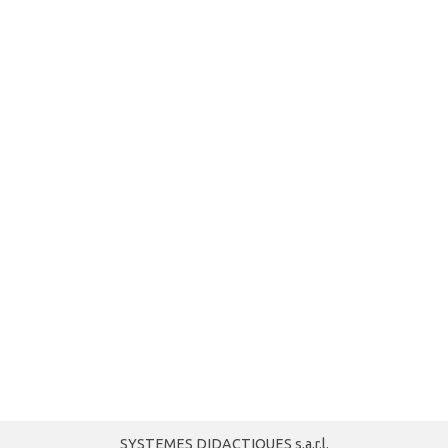
SYSTEMES DIDACTIQUES s.a.r.l.