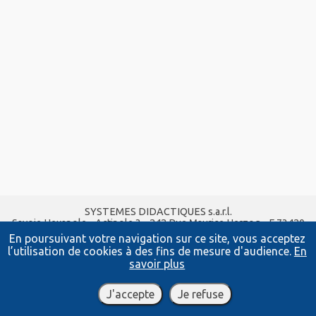
SYSTEMES DIDACTIQUES s.a.r.l.
Savoie Hexapole - Actipole 3 - 242 Rue Maurice Herzog - F 73420
VIVIERS DU LAC
En poursuivant votre navigation sur ce site, vous acceptez
Tel :
04 56 42 80 70
| Fax :
04 56 42 80 71
l’utilisation de cookies à des fins de mesure d'audience.
En
xavier.granjon@systemes-didactiques.fr
savoir plus
systemes-didactiques.fr
Conditions Générales de Vente
-
Mentions Légales
J'accepte
Je refuse